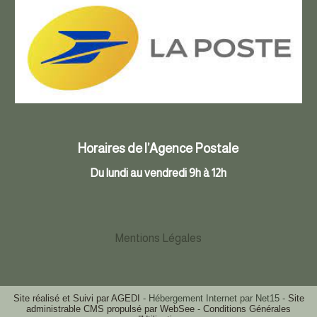
Horaires de l’Agence Postale
Du lundi au vendredi 9h à 12h
Mentions Légales
Site réalisé et Suivi par AGEDI
- Hébergement Internet par Net15 -
Site
administrable CMS propulsé par WebSee
-
Conditions Générales