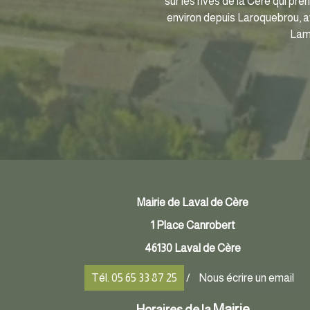
sur les rives de la Cère qui pr
environ depuis Laroquebrou, av
Lama
Mairie de Laval de Cère
1 Place Canrobert
46130 Laval de Cère
Tél. 05 65 33 87 25
/
Nous écrire un email
Mairie