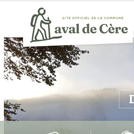
D
...et de 