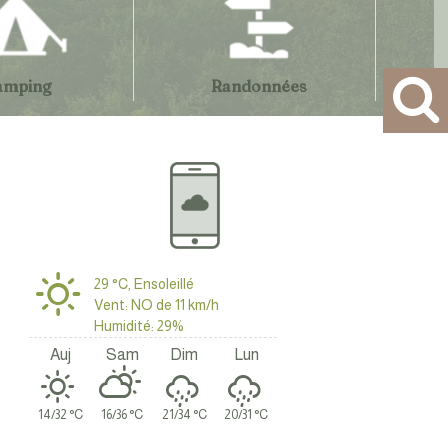
amping
Randonnées
urs et des pêcheurs
upures de courant pour travaux
Restriction 
29 °C, Ensoleillé
Vent: NO de 11 km/h
Humidité: 29%
Auj
Sam
Dim
Lun
14/32 °C
16/36 °C
21/34 °C
20/31 °C