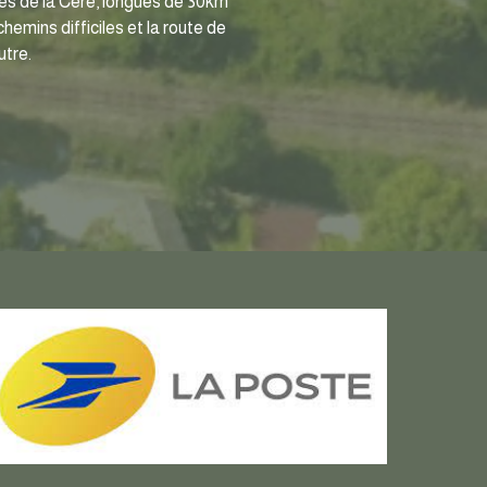
rges de la Cère, longues de 30km
emins difficiles et la route de
utre.