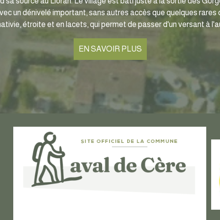
end sa source au Lioran. Le village est bâti juste à la sortie des Go
ec un dénivelé important, sans autres accès que quelques rares ch
tivie, étroite et en lacets, qui permet de passer d'un versant à l'a
EN SAVOIR PLUS