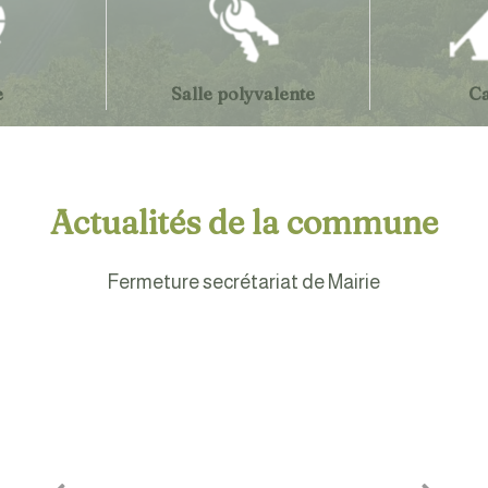
e
Salle polyvalente
C
Le Paradis des randonne
Actualités de la commune
Fermeture secrétariat de Mairie
Co